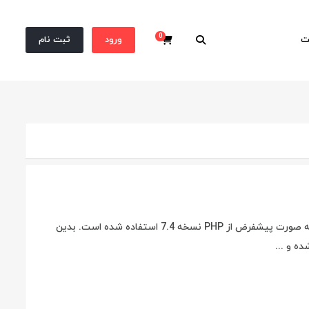
0
ت
ورود
ثبت نام
سبد خرید
یکشنبه 1402/08/21 در طول دو سال گذشته در سرور های میزبانی وب اسپیس ایران به صورت پیشفرض از PHP نسخه 7.4 استفاده شده است. بدین