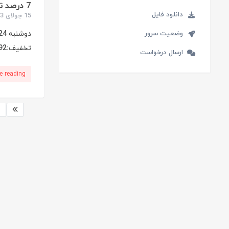
7 درصد تخفیف ویژه به مناسبت ماه مبارک رمضان
دانلود فایل
15 جولای 2013
وضعیت سرور
تخفیف:ramezan92 استفاده کنند و از 7 درصد تخفیف ویژه علاوه بر پیشنهادات ویژه ی ...
ارسال درخواست
e reading