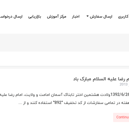
کاربری
ارسال سفارش
اخبار
مرکز آموزش
بازاریابی
ارسال درخواس
م رضا علیه السلام مبارک باد
سه شنبه 1392/6/26ولادت هشتمين اختر تابناک آسمان امامت و ولايت، امام ر
تمامی سفارشات از کد تخفیف "892" استفاده کنند و از ...
Continu