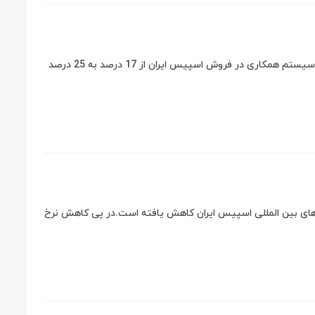
دوشنبه 1392/6/11خوشحالیم به اطلاع شما کاربران گرامی برسانیم که میزان کمیسیون سیستم همکاری در فروش اسپیس ایران از 17 درصد به 25 درصد
بت دامنه های بین المللی اسپیس ایران کاهش یافته است.در پی کاهش نرخ