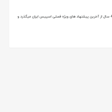
یک شنبه 1397/12/19تا 22 درصد تخفیف سرویس های میزبانی وب ویژه SSD حدود 4 سال از آخرین پیشنهاد های ویژه فصلی اسپیس ایران میگذرد و