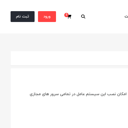
0
ت
ورود
ثبت نام
سبد خرید
ج شنبه 1398/02/26 با توجه به انتشار نسخه های نهایی و پایدار ویندوز سرور 2019، امکان نصب این سیستم عامل در تمامی سرور های مجازی