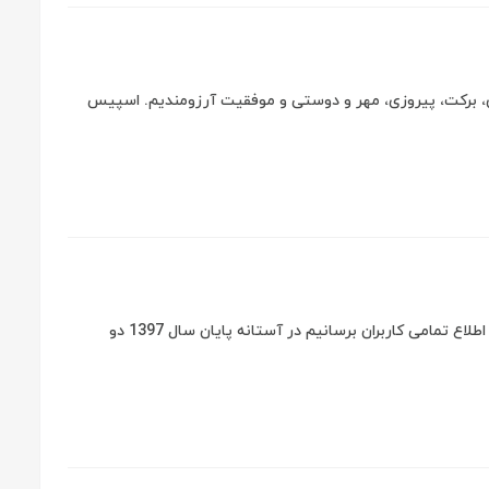
ی، برکت، پیروزی، مهر و دوستی و موفقیت آرزومندیم. اسپیس
یک شنبه 1397/12/26آغاز ارائه خدمات فروش لایسنس و مدیریت سرور خوشحالیم به اطلاع تمامی کاربران برسانیم در آستانه پایان سال 1397 دو